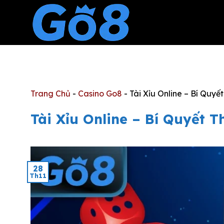
Trang Chủ
-
Casino Go8
-
Tài Xỉu Online – Bí Quy
Tài Xỉu Online – Bí Quyết 
28
Th11