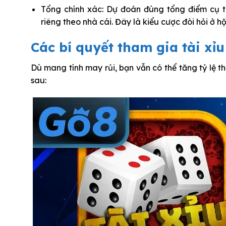
Tổng chính xác: Dự đoán đúng tổng điểm cụ thể
riêng theo nhà cái. Đây là kiểu cược đòi hỏi ở h
Các bí quyết tham gia tài xỉu
Dù mang tính may rủi, bạn vẫn có thể tăng tỷ lệ th
sau: