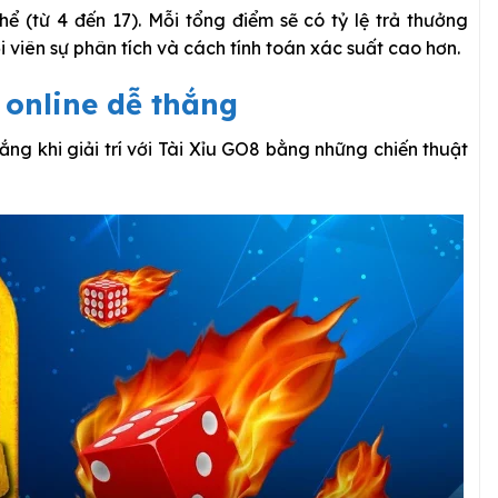
 (từ 4 đến 17). Mỗi tổng điểm sẽ có tỷ lệ trả thưởng
ội viên sự phân tích và cách tính toán xác suất cao hơn.
 online dễ thắng
ắng khi giải trí với Tài Xỉu GO8 bằng những chiến thuật