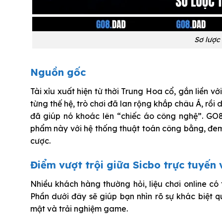
Sơ lược 
Nguồn gốc
Tài xỉu xuất hiện từ thời Trung Hoa cổ, gắn liền vớ
từng thế hệ, trò chơi đã lan rộng khắp châu Á, rồi
đã giúp nó khoác lên “chiếc áo công nghệ”. GO8
phẩm này với hệ thống thuật toán công bằng, đem
cược.
Điểm vượt trội giữa Sicbo trực tuyến
Nhiều khách hàng thường hỏi, liệu chơi online có
Phần dưới đây sẽ giúp bạn nhìn rõ sự khác biệt q
mật và trải nghiệm game.