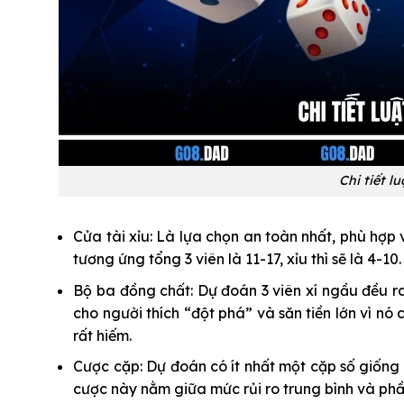
Chi tiết lu
Cửa tài xỉu: Là lựa chọn an toàn nhất, phù hợp 
tương ứng tổng 3 viên là 11-17, xỉu thì sẽ là 4-10.
Bộ ba đồng chất: Dự đoán 3 viên xí ngầu đều r
cho người thích “đột phá” và săn tiền lớn vì nó 
rất hiếm.
Cược cặp: Dự đoán có ít nhất một cặp số giống 
cược này nằm giữa mức rủi ro trung bình và phầ