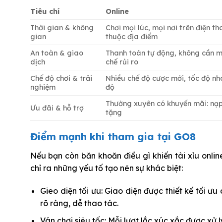
Tiêu chí
Online
Thời gian & không
Chơi mọi lúc, mọi nơi trên điện t
gian
thuộc địa điểm
An toàn & giao
Thanh toán tự động, không cần m
dịch
chế rủi ro
Chế độ chơi & trải
Nhiều chế độ cược mới, tốc độ nh
nghiệm
độ
Thường xuyên có khuyến mãi: nạp
Ưu đãi & hỗ trợ
tặng
Điểm mạnh khi tham gia tại GO8
Nếu bạn còn băn khoăn điều gì khiến tài xỉu onlin
chỉ ra những yếu tố tạo nên sự khác biệt:
Gieo diện tối ưu: Giao diện được thiết kế tối ưu
rõ ràng, dễ thao tác.
Ván chơi siêu tốc: Mỗi lượt lắc xúc xắc được xử 