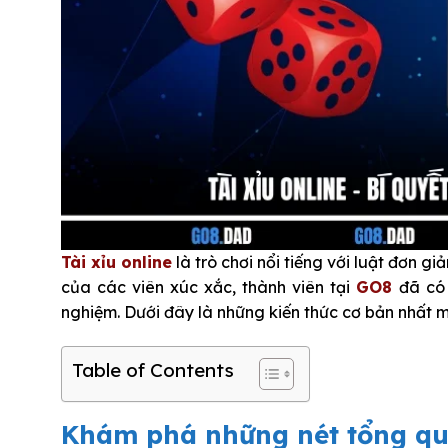
Tài xỉu online
là trò chơi nổi tiếng với luật đơn g
của các viên xúc xắc, thành viên tại
GO8
đã có
nghiệm. Dưới đây là những kiến thức cơ bản nhất m
Table of Contents
Khám phá những nét tổng qua