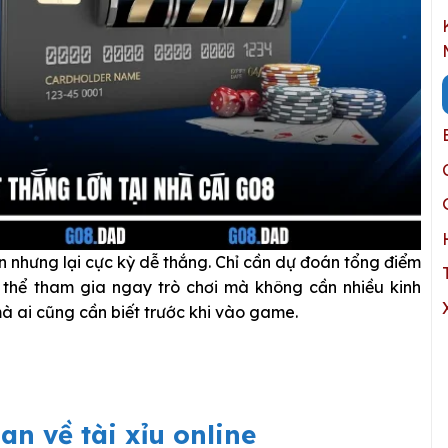
iản nhưng lại cực kỳ dễ thắng. Chỉ cần dự đoán tổng điểm
 thể tham gia ngay trò chơi mà không cần nhiều kinh
à ai cũng cần biết trước khi vào game.
n về tài xỉu online