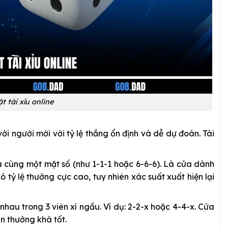
ật tài xỉu online
với người mới với tỷ lệ thắng ổn định và dễ dự đoán. Tài
a cùng một mặt số (như 1-1-1 hoặc 6-6-6). Là cửa dành
có tỷ lệ thưởng cực cao, tuy nhiên xác suất xuất hiện lại
nhau trong 3 viên xí ngầu. Ví dụ: 2-2-x hoặc 4-4-x. Cửa
n thưởng khá tốt.