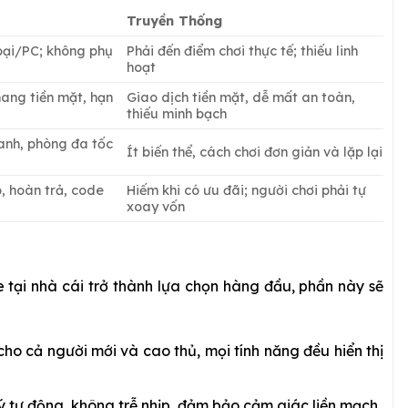
Truyền Thống
hoại/PC; không phụ
Phải đến điểm chơi thực tế; thiếu linh
hoạt
ang tiền mặt, hạn
Giao dịch tiền mặt, dễ mất an toàn,
thiếu minh bạch
anh, phòng đa tốc
Ít biến thể, cách chơi đơn giản và lặp lại
, hoàn trả, code
Hiếm khi có ưu đãi; người chơi phải tự
xoay vốn
e tại nhà cái trở thành lựa chọn hàng đầu, phần này sẽ
 cho cả người mới và cao thủ, mọi tính năng đều hiển thị
lý tự động, không trễ nhịp, đảm bảo cảm giác liền mạch.