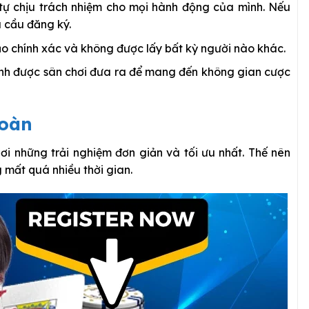
ể tự chịu trách nhiệm cho mọi hành động của mình. Nếu
u cầu đăng ký.
o chính xác và không được lấy bất kỳ người nào khác.
nh được sân chơi đưa ra để mang đến không gian cược
toàn
 những trải nghiệm đơn giản và tối ưu nhất. Thế nên
mất quá nhiều thời gian.