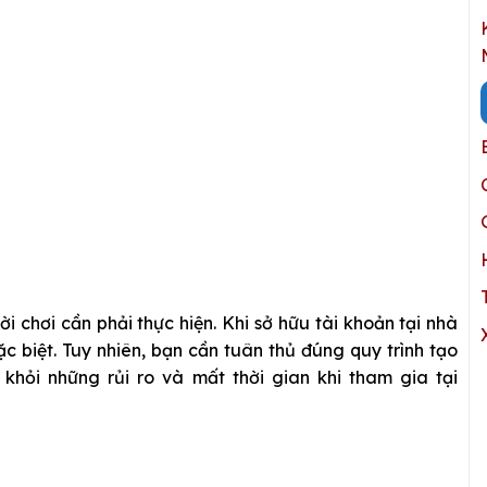
i chơi cần phải thực hiện. Khi sở hữu tài khoản tại nhà
c biệt. Tuy nhiên, bạn cần tuân thủ đúng quy trình tạo
 khỏi những rủi ro và mất thời gian khi tham gia tại