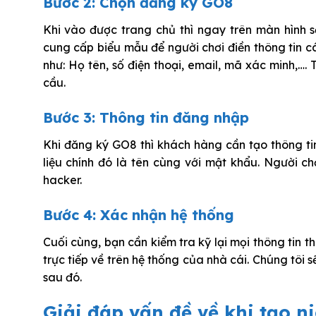
Bước 2: Chọn đăng ký GO8
Khi vào được trang chủ thì ngay trên màn hình 
cung cấp biểu mẫu để người chơi điền thông tin c
như: Họ tên, số điện thoại, email, mã xác minh,…
cầu.
Bước 3: Thông tin đăng nhập
Khi đăng ký GO8 thì khách hàng cần tạo thông tin
liệu chính đó là tên cùng với mật khẩu. Người 
hacker.
Bước 4: Xác nhận hệ thống
Cuối cùng, bạn cần kiểm tra kỹ lại mọi thông tin t
trực tiếp về trên hệ thống của nhà cái. Chúng tôi
sau đó.
Giải đáp vấn đề về khi tạo n