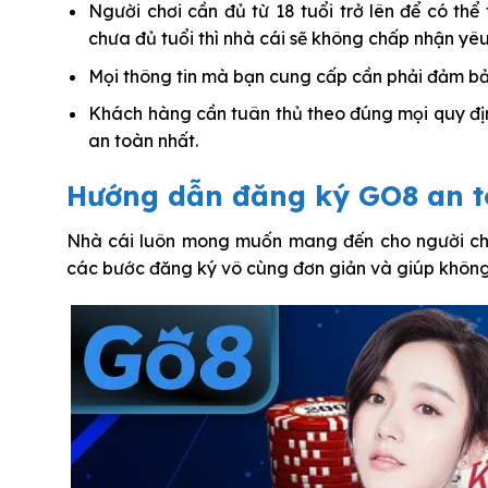
Người chơi cần đủ từ 18 tuổi trở lên để có th
chưa đủ tuổi thì nhà cái sẽ không chấp nhận yê
Mọi thông tin mà bạn cung cấp cần phải đảm bả
Khách hàng cần tuân thủ theo đúng mọi quy đị
an toàn nhất.
Hướng dẫn đăng ký GO8 an 
Nhà cái luôn mong muốn mang đến cho người chơi
các bước đăng ký vô cùng đơn giản và giúp không 