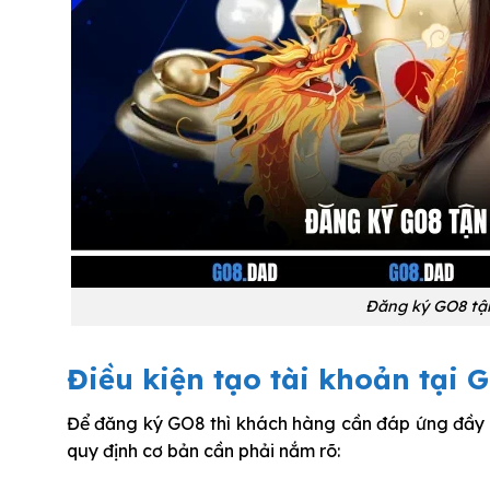
Đăng ký GO8 tậ
Điều kiện tạo tài khoản tại 
Để đăng ký GO8 thì khách hàng cần đáp ứng đầy 
quy định cơ bản cần phải nắm rõ: