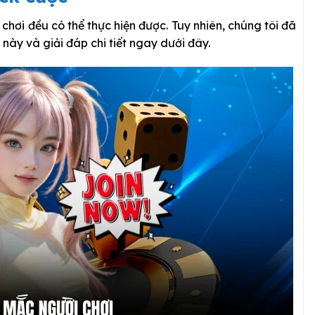
hơi đều có thể thực hiện được. Tuy nhiên, chúng tôi đã
 này và giải đáp chi tiết ngay dưới đây.