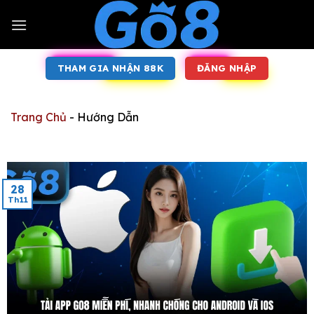
THAM GIA NHẬN 88K
ĐĂNG NHẬP
Trang Chủ
-
Hướng Dẫn
28
Th11