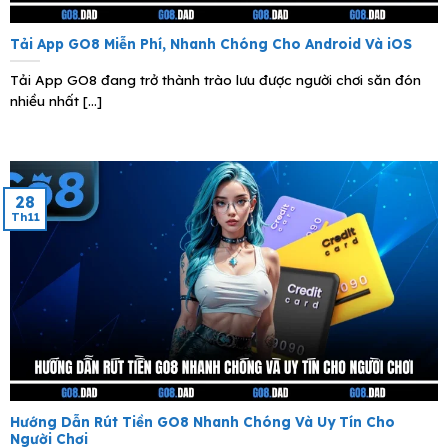
Tải App GO8 Miễn Phí, Nhanh Chóng Cho Android Và iOS
Tải App GO8 đang trở thành trào lưu được người chơi săn đón
nhiều nhất [...]
28
Th11
Hướng Dẫn Rút Tiền GO8 Nhanh Chóng Và Uy Tín Cho
Người Chơi