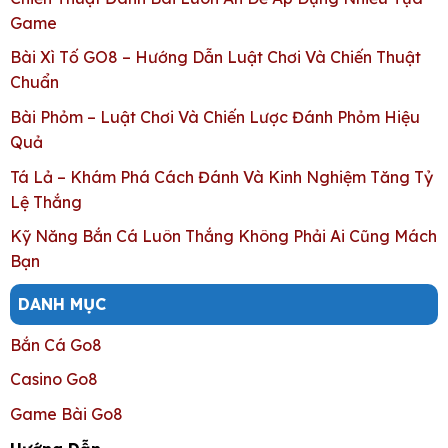
Game
Bài Xì Tố GO8 – Hướng Dẫn Luật Chơi Và Chiến Thuật
Chuẩn
Bài Phỏm – Luật Chơi Và Chiến Lược Đánh Phỏm Hiệu
Quả
Tá Lả – Khám Phá Cách Đánh Và Kinh Nghiệm Tăng Tỷ
Lệ Thắng
Kỹ Năng Bắn Cá Luôn Thắng Không Phải Ai Cũng Mách
Bạn
DANH MỤC
Bắn Cá Go8
Casino Go8
Game Bài Go8