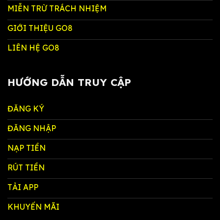
MIỄN TRỪ TRÁCH NHIỆM
GIỚI THIỆU GO8
LIÊN HỆ GO8
HƯỚNG DẪN TRUY CẬP
ĐĂNG KÝ
ĐĂNG NHẬP
NẠP TIỀN
RÚT TIỀN
TẢI APP
KHUYẾN MÃI