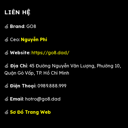
LIÊN HỆ
🍏
Brand
: GO8
🍏 Ceo:
Nguyễn Phi
🍏
Website
:
https://go8.dad/
🍏
Địa Chỉ
:
45 Đường Nguyễn Văn Lượng, Phường 10,
Quận Gò Vấp, TP. Hồ Chí Minh
🍏
Điện Thoại
: 0989.888.999
🍏
Email
:
hotro@go8.dad
🍏
Sơ Đồ Trang Web